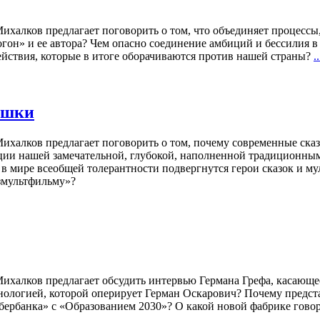
алков предлагает поговорить о том, что объединяет процессы,
огон» и ее автора? Чем опасно соединение амбиций и бессилия 
ействия, которые в итоге оборачиваются против нашей страны?
..
ашки
халков предлагает поговорить о том, почему современные сказк
диции нашей замечательной, глубокой, наполненной традиционны
ире всеобщей толерантности подвергнутся герои сказок и муль
юзмультфильму»?
алков предлагает обсудить интервью Германа Грефа, касающеес
нологией, которой оперирует Герман Оскарович? Почему предста
«Сбербанка» с «Образованием 2030»? О какой новой фабрике гово