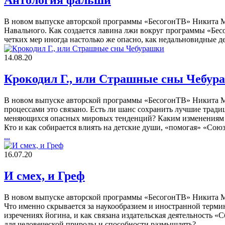
Антология фальши
В новом выпуске авторской программы «БесогонТВ» Никита Мих
Навального. Как создается лавина лжи вокруг программы «Бес
четких мер иногда настолько же опасно, как недальновидные д
14.08.20
Крокодил Г., или Страшные сны Чебур
В новом выпуске авторской программы «БесогонТВ» Никита Ми
процессами это связано. Есть ли шанс сохранить лучшие тра
меняющихся опасных мировых тенденций? Каким изменениям в м
Кто и как собирается влиять на детские души, «помогая» «Со
...
16.07.20
И смех, и Греф
В новом выпуске авторской программы «БесогонТВ» Никита Мих
Что именно скрывается за наукообразием и иностранной терми
изречениях йогина, и как связана издательская деятельность 
для человеческой природы и способности размышлять?