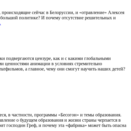
 происходящие сейчас в Белоруссии, и «отравление» Алексея
в большой политике? И почему отсутствие решительных и
.
и подвергаются цензуре, как и с какими глобальными
ми ценностями анимации в условиях стремительно
тфильмов, а главное, чему они смогут научить наших детей?
я, в частности, программы «Бесогон» и темы образования.
вление о будущем образования и жизни страны черпается в
рит господин Греф, и почему эта «фабрика» может быть опасна