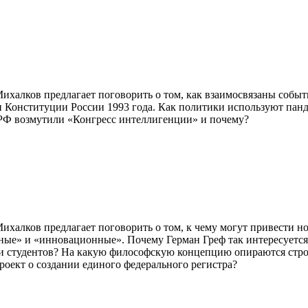
халков предлагает поговорить о том, как взаимосвязаны собы
 Конституции России 1993 года. Как политики используют панд
РФ возмутили «Конгресс интеллигенции» и почему?
халков предлагает поговорить о том, к чему могут привести н
вные» и «инновационные». Почему Герман Греф так интересуется
студентов? На какую философскую концепцию опираются строите
оект о создании единого федерального регистра?